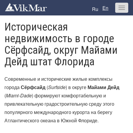
Перейти
En
к
Toggl
Ru
содержимому
naviga
Историческая
недвижимость в городе
Сёрфсайд, округ Майами
Дейд штат Флорида
Современные и исторические жилые комплексы
города
Сёрфсайд
(
Surfside
) в округе
Майами Дейд
(
Miami-Dade
) формируют комфортабельную и
привлекательную градостроительную среду этого
популярного международного курорта на берегу
Атлантического океана в Южной Флориде.