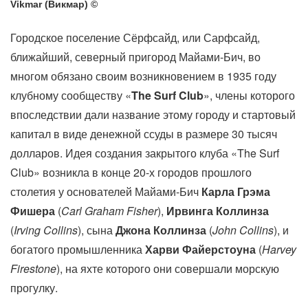
Vikmar (Викмар) ©
Городское поселение Сёрфсайд, или Сарфсайд,
ближайший, северный пригород Майами-Бич, во
многом обязано своим возникновением в 1935 году
клубному сообществу «
The Surf Club
», члены которого
впоследствии дали название этому городу и стартовый
капитал в виде денежной ссуды в размере 30 тысяч
долларов. Идея создания закрытого клуба «The Surf
Club» возникла в конце 20-х городов прошлого
столетия у основателей Майами-Бич
Карла Грэма
Фишера
(
Carl Graham Fisher
),
Ирвинга Коллинза
(
Irving Collins
), сына
Джона Коллинза
(
John Collins
), и
богатого промышленника
Харви Файерстоуна
(
Harvey
Firestone
), на яхте которого они совершали морскую
прогулку.