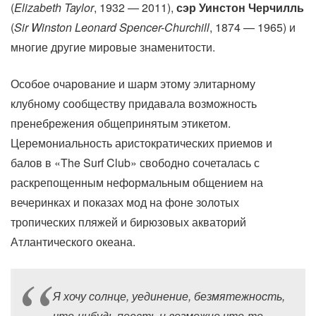
(
Elizabeth Taylor
, 1932 — 2011),
сэр Уинстон Черчилль
(
Sir Winston Leonard Spencer-Churchill
, 1874 — 1965) и
многие другие мировые знаменитости.
Особое очарование и шарм этому элитарному
клубному сообществу придавала возможность
пренебрежения общепринятым этикетом.
Церемониальность аристократических приемов и
балов в «The Surf Club» свободно сочеталась с
раскрепощенным неформальным общением на
вечеринках и показах мод на фоне золотых
тропических пляжей и бирюзовых акваторий
Атлантического океана.
Я хочу солнце, уединение, безмятежность,
что-нибудь поесть и возможно что-то